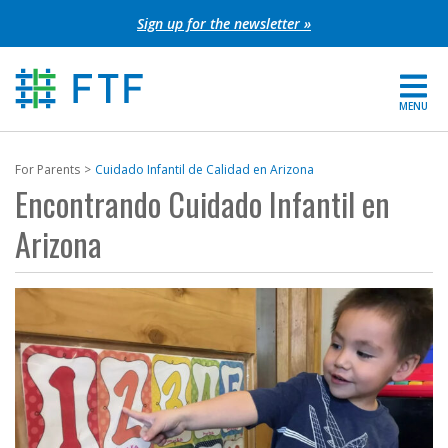
Skip
Sign up for the newsletter »
to
content
MENU
For Parents
For Parents
Cuidado Infantil de Calidad en Arizona
Encontrando Cuidado Infantil en
About FTF
Arizona
Grants
Get Involved
FIND YOUR REGION
EXTRANET
SEARCH SITE